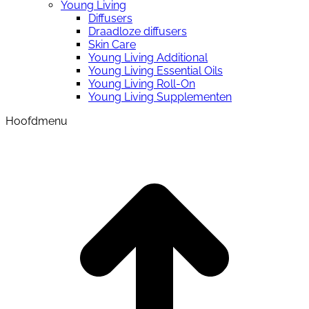
Young Living
Diffusers
Draadloze diffusers
Skin Care
Young Living Additional
Young Living Essential Oils
Young Living Roll-On
Young Living Supplementen
Hoofdmenu
t