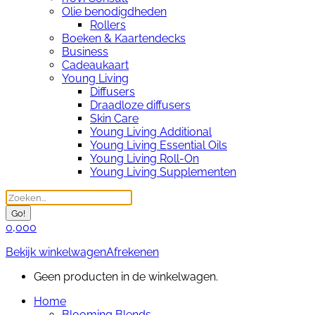
Olie benodigdheden
Rollers
Boeken & Kaartendecks
Business
Cadeaukaart
Young Living
Diffusers
Draadloze diffusers
Skin Care
Young Living Additional
Young Living Essential Oils
Young Living Roll-On
Young Living Supplementen
Search:
0,00
0
Bekijk winkelwagen
Afrekenen
Geen producten in de winkelwagen.
Home
Blooming Blends