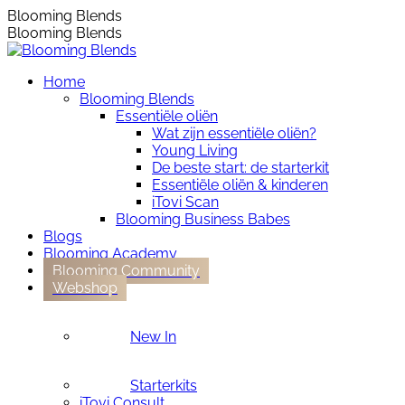
Skip
Instagram
Blooming Blends
to
page
Blooming Blends
content
opens
in
Home
new
Blooming Blends
window
Essentiële oliën
Wat zijn essentiële oliën?
Young Living
De beste start: de starterkit
Essentiële oliën & kinderen
iTovi Scan
Blooming Business Babes
Blogs
Blooming Academy
Blooming Community
Webshop
New In
Starterkits
iTovi Consult