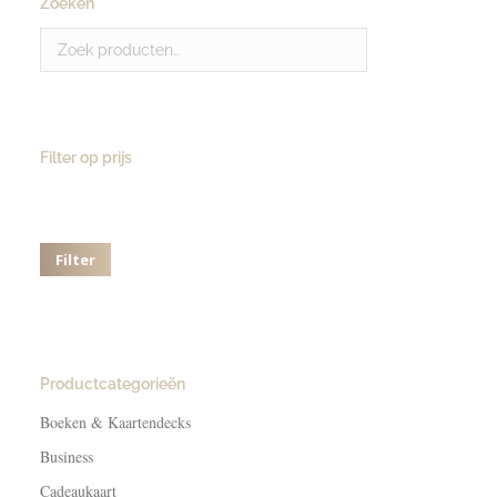
Zoeken
Filter op prijs
Min.
Max.
prijs
prijs
Filter
Productcategorieën
Boeken & Kaartendecks
Business
Cadeaukaart