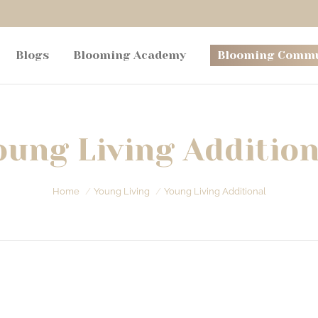
Blogs
Blooming Academy
Blooming Commu
oung Living Addition
Je bent hier:
Home
Young Living
Young Living Additional