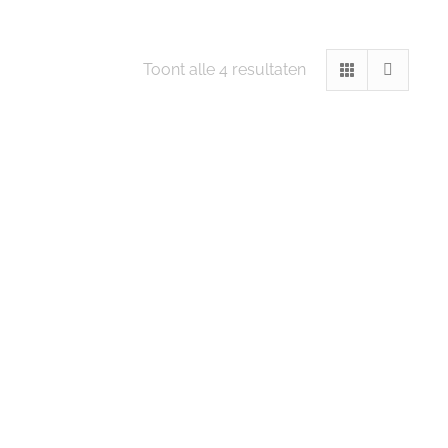
Gesorteerd
Toont alle 4 resultaten
op
nieuwste
Thieves Household
V-6 olie Young Living
Cleaner
34,00
35,00