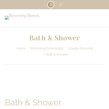
Instagram
Search:
page
opens
in
new
Bath & Shower
window
Je bent hier:
Home
Blooming Community
Loyalty Rewards
Bath & Shower
Bath & Shower