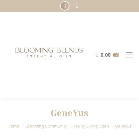
Instagram
Search:
page
opens
in
new
window
0,00
0
GeneYus
Je bent hier:
Home
Blooming Community
Young Living Oliën
GeneYus