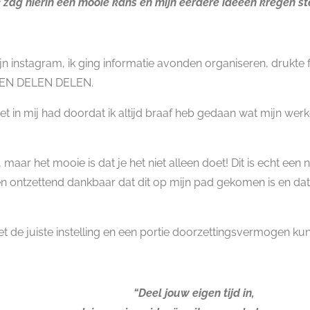
k zag hierin een mooie kans en mijn eerdere ideeën kregen s
mijn instagram, ik ging informatie avonden organiseren, drukte
ELEN DELEN DELEN.
k het in mij had doordat ik altijd braaf heb gedaan wat mijn 
d, maar het mooie is dat je het niet alleen doet! Dit is echt 
 ben ontzettend dankbaar dat dit op mijn pad gekomen is en d
t de juiste instelling en een portie doorzettingsvermogen kun
“Deel jouw eigen tijd in,