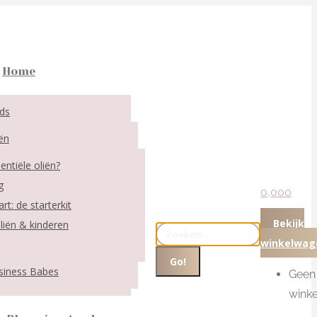
Home
ds
iën
entiële oliën?
g
0,00
0
rt: de starterkit
Bekijk
oliën & kinderen
Search:
winkelwag
siness Babes
Geen 
wink