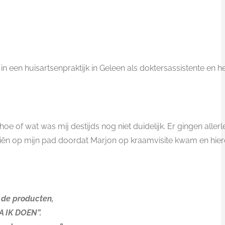
in een huisartsenpraktijk in Geleen als doktersassistente en h
e of wat was mij destijds nog niet duidelijk. Er gingen allerle
liën op mijn pad doordat Marjon op kraamvisite kwam en hie
n de producten,
GA IK DOEN”.