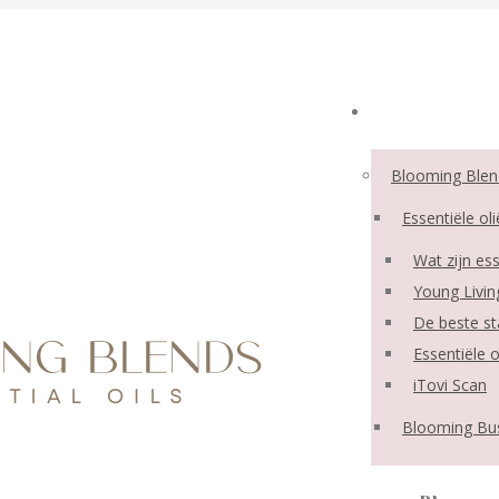
Blooming Blen
Essentiële ol
Wat zijn ess
Young Livin
De beste sta
Essentiële 
iTovi Scan
Blooming Bu