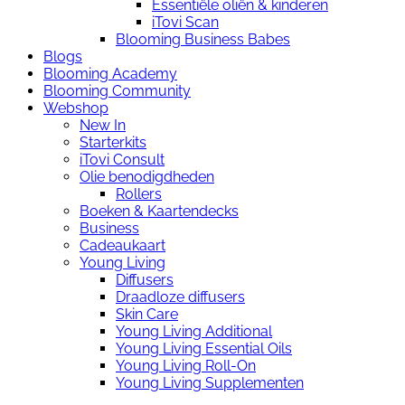
Essentiële oliën & kinderen
iTovi Scan
Blooming Business Babes
Blogs
Blooming Academy
Blooming Community
Webshop
New In
Starterkits
iTovi Consult
Olie benodigdheden
Rollers
Boeken & Kaartendecks
Business
Cadeaukaart
Young Living
Diffusers
Draadloze diffusers
Skin Care
Young Living Additional
Young Living Essential Oils
Young Living Roll-On
Young Living Supplementen