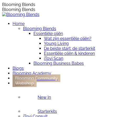
Skip
Instagram
Blooming Blends
to
page
Blooming Blends
content
opens
in
Home
new
Blooming Blends
window
Essentiële oliën
Wat zijn essentiële oliën?
Young Living
De beste start: de starterkit
Essentiële oliën & kinderen
iTovi Scan
Blooming Business Babes
Blogs
Blooming Academy
Blooming Community
Webshop
New In
Starterkits
iTovi Consult