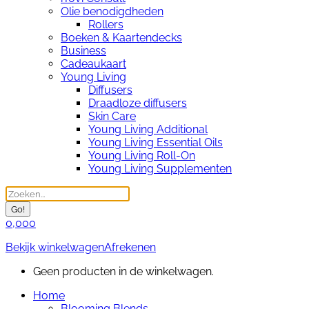
Olie benodigdheden
Rollers
Boeken & Kaartendecks
Business
Cadeaukaart
Young Living
Diffusers
Draadloze diffusers
Skin Care
Young Living Additional
Young Living Essential Oils
Young Living Roll-On
Young Living Supplementen
Search:
0,00
0
Bekijk winkelwagen
Afrekenen
Geen producten in de winkelwagen.
Home
Blooming Blends