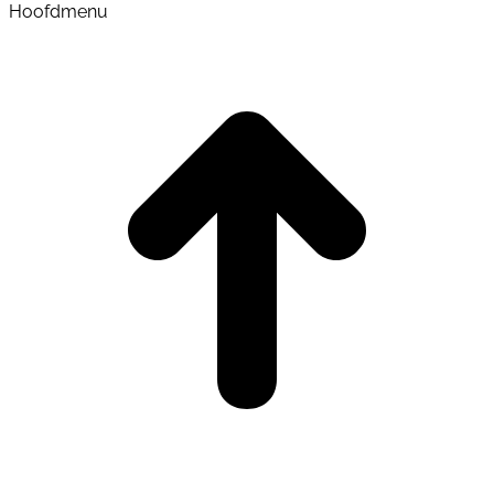
Hoofdmenu
t