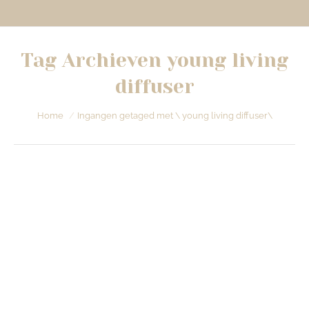
Tag Archieven
young living
diffuser
Je bent hier:
Home
Ingangen getaged met \ young living diffuser\