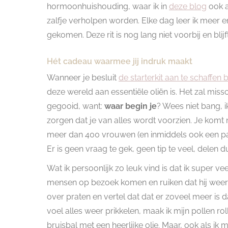
hormoonhuishouding, waar ik in
deze blog
ook a
zalfje verholpen worden. Elke dag leer ik meer e
gekomen. Deze rit is nog lang niet voorbij en bli
Hét cadeau waarmee jij indruk maakt
Wanneer je besluit
de starterkit aan te schaffen
deze wereld aan essentiële oliën is. Het zal miss
gegooid, want:
waar begin je
? Wees niet bang, i
zorgen dat je van alles wordt voorzien. Je komt
meer dan 400 vrouwen (en inmiddels ook een paar 
Er is geen vraag te gek, geen tip te veel, delen d
Wat ik persoonlijk zo leuk vind is dat ik super ve
mensen op bezoek komen en ruiken dat hij weer aa
over praten en vertel dat dat er zoveel meer is da
voel alles weer prikkelen, maak ik mijn pollen ro
bruisbal met een heerlijke olie. Maar, ook als ik