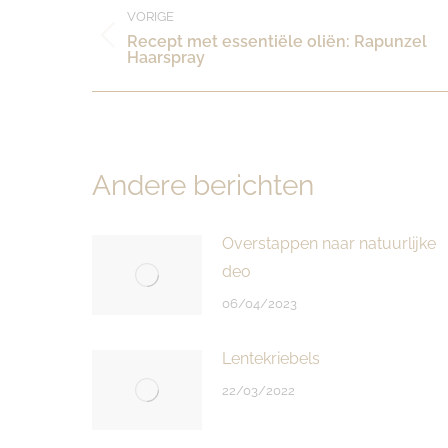
Post
VORIGE
Recept met essentiële oliën: Rapunzel
Vorig
navigation
Haarspray
bericht:
Andere berichten
Overstappen naar natuurlijke
deo
06/04/2023
Lentekriebels
22/03/2022