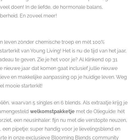
oveel doen! In de liefde, de hormonale balans,
berheid. En zoveel meer!
t een leven zònder chemische troep en mèt 100%
rterkit van Young Living! Het is nu de tijd van het jaar,
deau te geven. Zie je het voor je? Al klinkend op 31
ieuwe jaar dat komen gaat inclusief jullie nieuwe
ositieve en makkelijke aanpassing op je huidige leven. Weg
 mooie starterkit!
oliën, waarvan 5 singles en 6 blends. Als extraatje krijg je
 samengesteld
welkomstpakketje
met de Olieguide: hét
orziet, een neusinhaler: fijn nu met die verstopte neuzen,
s, een pipetje: super handig voor je lievelingsblend en
arte in onze exclusieve Blooming Blends community