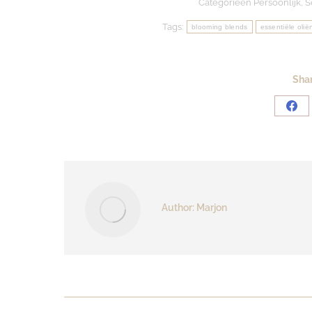
Categorieën
Persoonlijk
,
S
Tags:
blooming blends
essentiële olië
Shar
Sha
on
Fac
Author:
Marjon