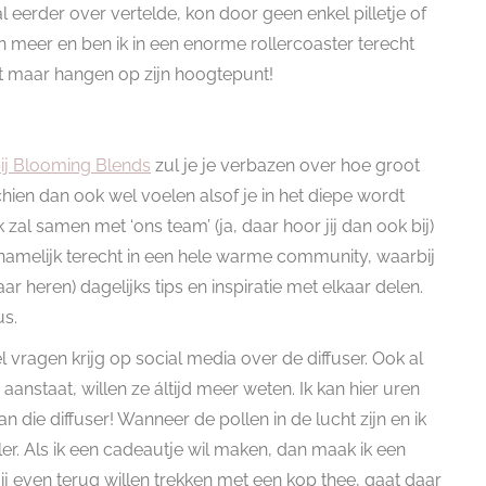
l eerder over vertelde, kon door geen enkel pilletje of
n meer en ben ik in een enorme rollercoaster terecht
jft maar hangen op zijn hoogtepunt!
 bij Blooming Blends
zul je je verbazen over hoe groot
chien dan ook wel voelen alsof je in het diepe wordt
k zal samen met ‘ons team’ (ja, daar hoor jij dan ook bij)
 namelijk terecht in een hele warme community, waarbij
heren) dagelijks tips en inspiratie met elkaar delen.
us.
el vragen krijg op social media over de diffuser. Ook al
nstaat, willen ze áltijd meer weten. Ik kan hier uren
n die diffuser! Wanneer de pollen in de lucht zijn en ik
ller. Als ik een cadeautje wil maken, dan maak ik een
 mij even terug willen trekken met een kop thee, gaat daar