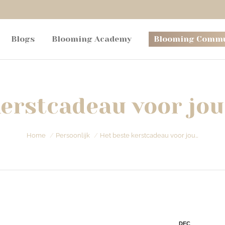
Blogs
Blooming Academy
Blooming Commu
erstcadeau voor jou
Je bent hier:
Home
Persoonlijk
Het beste kerstcadeau voor jou…
DEC