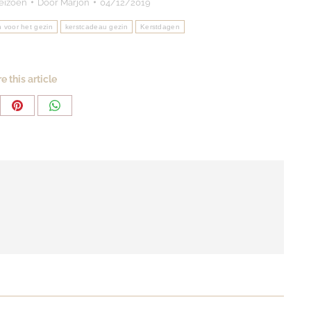
eizoen
Door
Marjon
04/12/2019
n voor het gezin
kerstcadeau gezin
Kerstdagen
e this article
re
Share
Share
on
on
ebook
Pinterest
WhatsApp