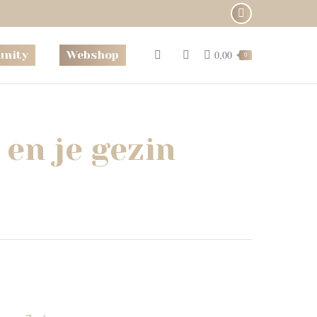
Instagram
page
nity
Webshop
0,00
Search:
0
opens
in
new
window
 en je gezin