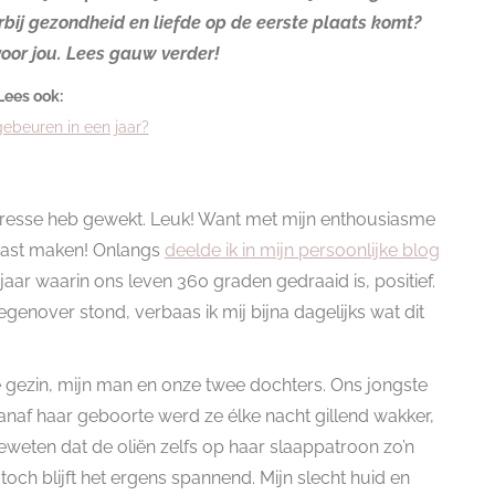
rbij gezondheid en liefde op de eerste plaats komt?
voor jou. Lees gauw verder!
Lees ook:
ebeuren in een jaar?
interesse heb gewekt. Leuk! Want met mijn enthousiasme
usiast maken! Onlangs
deelde ik in mijn persoonlijke blog
 jaar waarin ons leven 360 graden gedraaid is, positief.
 tegenover stond, verbaas ik mij bijna dagelijks wat dit
le gezin, mijn man en onze twee dochters. Ons jongste
. Vanaf haar geboorte werd ze élke nacht gillend wakker,
 geweten dat de oliën zelfs op haar slaappatroon zo’n
toch blijft het ergens spannend. Mijn slecht huid en