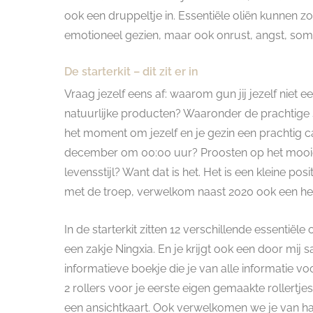
ook een druppeltje in. Essentiële oliën kunnen z
emotioneel gezien, maar ook onrust, angst, som
De starterkit – dit zit er in
Vraag jezelf eens af: waarom gun jij jezelf nie
natuurlijke producten? Waaronder de prachtige sta
het moment om jezelf en je gezin een prachtig ca
december om 00:00 uur? Proosten op het mooie n
levensstijl? Want dat is het. Het is een kleine p
met de troep, verwelkom naast 2020 ook een heel
In de starterkit zitten 12 verschillende essentiële 
een zakje Ningxia. En je krijgt ook een door mij
informatieve boekje die je van alle informatie vo
2 rollers voor je eerste eigen gemaakte rollertje
een ansichtkaart. Ook verwelkomen we je van h