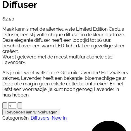
Diffuser
62,50
Maak kennis met de allernieuwste Limited Edition Cactus
Diffuser, een stijlvolle chique diffuser in de kleur: oudroze.
Deze elegante diffuser heeft een looptijd tot 16 uur,
beschikt over een warm LED-licht dat een gezellige sfeer
creëert.
Wordt geleverd met de meest multifunctionele olie:
Lavender+.
Als je niet weet welke olie? Gebruik Lavender! Het Zwitsers
zakmes. Lavender heeft een bekende, bloemachtige geur.
Deze olie mag in geen enkele collectie ontbreken! En het
liefst een voorraadje: je kunt nooit genoeg Lavender in
huis hebben.
Limited
Edition
Toevoegen aan winkelwagen
Cactus
Categorieën:
Diffusers
,
New In
Diffuser
aantal