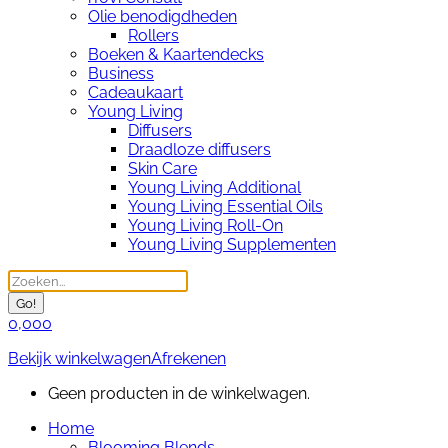
Olie benodigdheden
Rollers
Boeken & Kaartendecks
Business
Cadeaukaart
Young Living
Diffusers
Draadloze diffusers
Skin Care
Young Living Additional
Young Living Essential Oils
Young Living Roll-On
Young Living Supplementen
Search:
0,00
0
Bekijk winkelwagen
Afrekenen
Geen producten in de winkelwagen.
Home
Blooming Blends