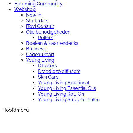
Blooming Community
Webshop
New In
Starterkits
iTovi Consult
Olie benodigdheden
Rollers
Boeken & Kaartendecks
Business
Cadeaukaart
Young Living
Diffusers
Draadloze diffusers
Skin Care
Young Living Additional
Young Living Essential Oils
Young Living Roll-On
Young Living Supplementen
Hoofdmenu
t