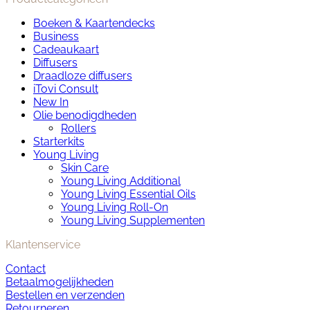
Deze
Boeken & Kaartendecks
optie
Business
kan
Cadeaukaart
gekozen
Diffusers
worden
Draadloze diffusers
op
iTovi Consult
de
New In
productpagina
Olie benodigdheden
Rollers
Starterkits
Young Living
Skin Care
Young Living Additional
Young Living Essential Oils
Young Living Roll-On
Young Living Supplementen
Klantenservice
Contact
Betaalmogelijkheden
Bestellen en verzenden
Retourneren