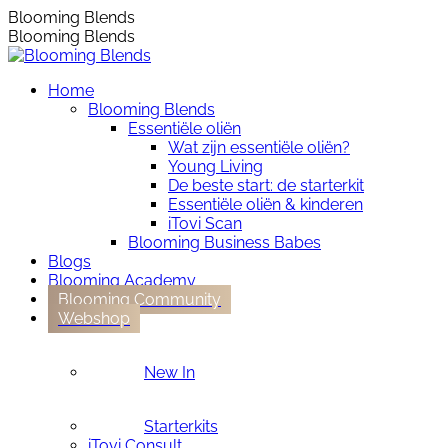
Skip
Instagram
Blooming Blends
to
page
Blooming Blends
content
opens
in
Home
new
Blooming Blends
window
Essentiële oliën
Wat zijn essentiële oliën?
Young Living
De beste start: de starterkit
Essentiële oliën & kinderen
iTovi Scan
Blooming Business Babes
Blogs
Blooming Academy
Blooming Community
Webshop
New In
Starterkits
iTovi Consult