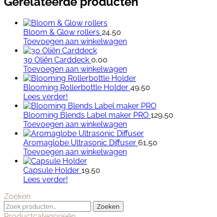
Gerelateerde producten
Bloom & Glow rollers
24,50
Toevoegen aan winkelwagen
30 Oliën Carddeck
0,00
Toevoegen aan winkelwagen
Blooming Rollerbottle Holder
49,50
Lees verder!
Blooming Blends Label maker PRO
129,50
Toevoegen aan winkelwagen
Aromaglobe Ultrasonic Diffuser
61,50
Toevoegen aan winkelwagen
Capsule Holder
19,50
Dit
Lees verder!
product
Zoeken
heeft
Zoeken
meerdere
Zoeken
naar:
variaties.
Productcategorieën