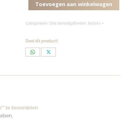
Toevoegen aan winkelwagen
'White'
aantal
Categorieën:
Olie benodigdheden
,
Rollers
Deel dit product!
Share
Share
on
on
WhatsApp
X
e’” te beoordelen
atsen.