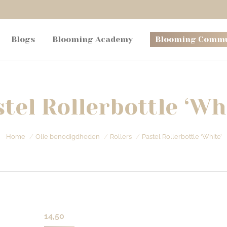
Blogs
Blooming Academy
Blooming Commu
tel Rollerbottle ‘Wh
Je bent hier:
Home
Olie benodigdheden
Rollers
Pastel Rollerbottle ‘White’
14,50