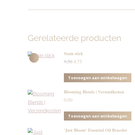
Gerelateerde producten
Stain stick
Oorspronkelijke
Huidige
9,50
4,75
prijs
prijs
was:
is:
Toevoegen aan winkelwagen
9,50.
4,75.
Blooming Blends | Verzendkosten
0,00
Toevoegen aan winkelwagen
'Just Bloom' Essential Oil Bracelet