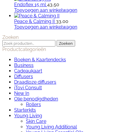
Endoflex 15 ml
43,50
Toevoegen aan winkelwagen
Peace & Calming II
33,00
Toevoegen aan winkelwagen
Zoeken
Zoeken
Zoeken
naar:
Productcategorieën
Boeken & Kaartendecks
Business
Cadeaukaart
Diffusers
Draadloze diffusers
iTovi Consult
New In
Olie benodigdheden
Rollers
Starterkits
Young Living
Skin Care
Young Living Additional