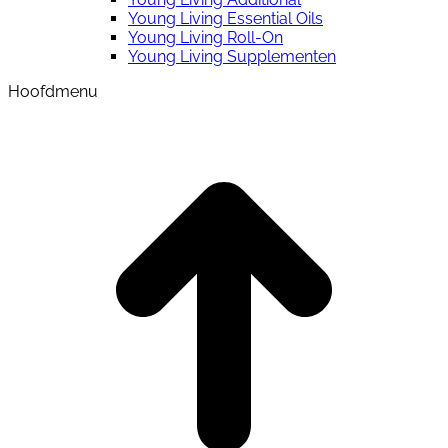
Young Living Essential Oils
Young Living Roll-On
Young Living Supplementen
Hoofdmenu
t