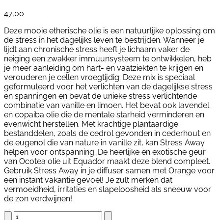
47,00
Deze mooie etherische olie is een natuurlijke oplossing om
de stress in het dagelijks leven te bestrijden. Wanneer je
lijdt aan chronische stress heeft je lichaam vaker de
neiging een zwakker immuunsysteem te ontwikkelen, heb
je meer aanleiding om hart- en vaatziekten te krijgen en
verouderen je cellen vroegtijdig. Deze mix is speciaal
geformuleerd voor het verlichten van de dagelijkse stress
en spanningen en bevat de unieke stress verlichtende
combinatie van vanille en limoen. Het bevat ook lavendel
en copaiba olie die de mentale starheid verminderen en
evenwicht herstellen. Met krachtige plantaardige
bestanddelen, zoals de cedrol gevonden in cederhout en
de eugenol die van nature in vanille zit, kan Stress Away
helpen voor ontspanning. De heerlijke en exotische geur
van Ocotea olie uit Equador maakt deze blend compleet.
Gebruik Stress Away in je diffuser samen met Orange voor
een instant vakantie gevoel! Je zult merken dat
vermoeidheid, irritaties en slapeloosheid als sneeuw voor
de zon verdwijnen!
Stress