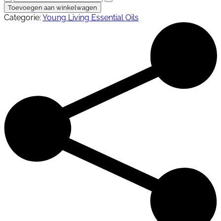
Away
Toevoegen aan winkelwagen
15
Categorie:
Young Living Essential Oils
ml
aantal