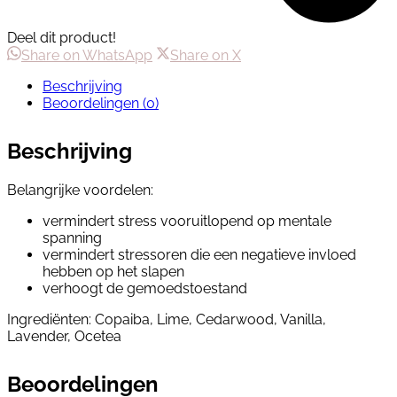
Deel dit product!
Share
Share
Share on WhatsApp
Share on X
on
on
Beschrijving
WhatsApp
X
Beoordelingen (0)
Beschrijving
Belangrijke voordelen:
vermindert stress vooruitlopend op mentale
spanning
vermindert stressoren die een negatieve invloed
hebben op het slapen
verhoogt de gemoedstoestand
Ingrediënten: Copaiba, Lime, Cedarwood, Vanilla,
Lavender, Ocetea
Beoordelingen