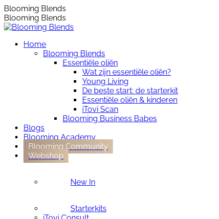
Skip
Instagram
Blooming Blends
to
page
Blooming Blends
content
opens
in
Home
new
Blooming Blends
window
Essentiële oliën
Wat zijn essentiële oliën?
Young Living
De beste start: de starterkit
Essentiële oliën & kinderen
iTovi Scan
Blooming Business Babes
Blogs
Blooming Academy
Blooming Community
Webshop
New In
Starterkits
iTovi Consult