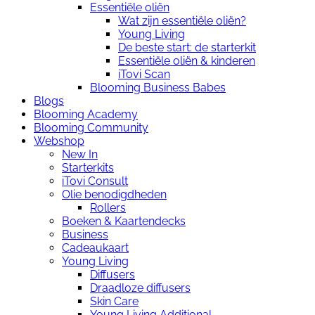
Essentiële oliën
Wat zijn essentiële oliën?
Young Living
De beste start: de starterkit
Essentiële oliën & kinderen
iTovi Scan
Blooming Business Babes
Blogs
Blooming Academy
Blooming Community
Webshop
New In
Starterkits
iTovi Consult
Olie benodigdheden
Rollers
Boeken & Kaartendecks
Business
Cadeaukaart
Young Living
Diffusers
Draadloze diffusers
Skin Care
Young Living Additional