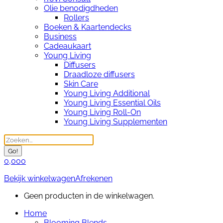
Olie benodigdheden
Rollers
Boeken & Kaartendecks
Business
Cadeaukaart
Young Living
Diffusers
Draadloze diffusers
Skin Care
Young Living Additional
Young Living Essential Oils
Young Living Roll-On
Young Living Supplementen
Search:
0,00
0
Bekijk winkelwagen
Afrekenen
Geen producten in de winkelwagen.
Home
Blooming Blends