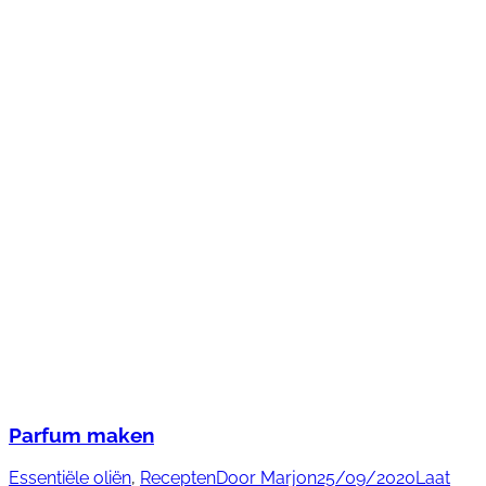
Parfum maken
Essentiële oliën
,
Recepten
Door
Marjon
25/09/2020
Laat