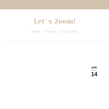
Let’ s Zoom!
Je bent hier:
Home
Events
Let’ s Zoom!
APR
14