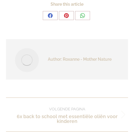
Share this article
Share
Share
Share
on
on
on
Facebook
Pinterest
WhatsApp
Author:
Roxanne - Mother Nature
Post
VOLGENDE PAGINA
6x back to school met essentiële oliën voor
Volgende
navigation
kinderen
pagina