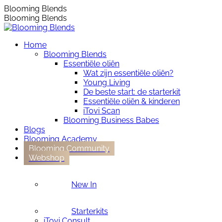
Skip
Instagram
Blooming Blends
to
page
Blooming Blends
content
opens
in
Home
new
Blooming Blends
window
Essentiële oliën
Wat zijn essentiële oliën?
Young Living
De beste start: de starterkit
Essentiële oliën & kinderen
iTovi Scan
Blooming Business Babes
Blogs
Blooming Academy
Blooming Community
Webshop
New In
Starterkits
iTovi Consult