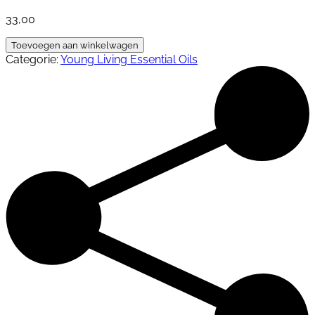
33,00
Peace
Toevoegen aan winkelwagen
&
Categorie:
Young Living Essential Oils
Calming
II
aantal