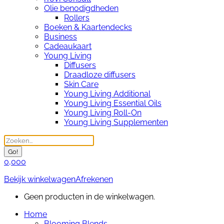
Olie benodigdheden
Rollers
Boeken & Kaartendecks
Business
Cadeaukaart
Young Living
Diffusers
Draadloze diffusers
Skin Care
Young Living Additional
Young Living Essential Oils
Young Living Roll-On
Young Living Supplementen
Search:
0,00
0
Bekijk winkelwagen
Afrekenen
Geen producten in de winkelwagen.
Home
Blooming Blends