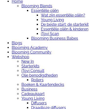
Home
Blooming Blends
Essentiële oliën
Wat zijn essentiële oliën?
Young Living
De beste start: de starterkit
Essentiële oliën & kinderen
iTovi Scan
Blooming Business Babes
Blogs
Blooming Academy
Blooming Community
Webshop
New In
Starterkits
iTovi Consult
Olie benodigdheden
Rollers
Boeken & Kaartendecks
Business
Cadeaukaart
Young Living
Diffusers
Draadloze diffusers