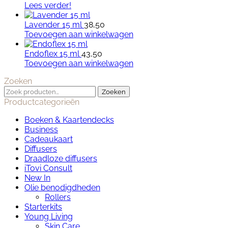
Lees verder!
Lavender 15 ml
38,50
Toevoegen aan winkelwagen
Endoflex 15 ml
43,50
Toevoegen aan winkelwagen
Zoeken
Zoeken
Zoeken
naar:
Productcategorieën
Boeken & Kaartendecks
Business
Cadeaukaart
Diffusers
Draadloze diffusers
iTovi Consult
New In
Olie benodigdheden
Rollers
Starterkits
Young Living
Skin Care