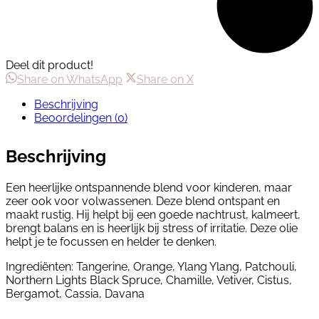
Deel dit product!
Share
Share
Share on WhatsApp
Share on X
on
on
Beschrijving
WhatsApp
X
Beoordelingen (0)
Beschrijving
Een heerlijke ontspannende blend voor kinderen, maar
zeer ook voor volwassenen. Deze blend ontspant en
maakt rustig. Hij helpt bij een goede nachtrust, kalmeert,
brengt balans en is heerlijk bij stress of irritatie. Deze olie
helpt je te focussen en helder te denken.
Ingrediënten: Tangerine, Orange, Ylang Ylang, Patchouli,
Northern Lights Black Spruce, Chamille, Vetiver, Cistus,
Bergamot, Cassia, Davana