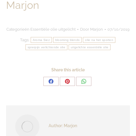
Marjon
Categorieën
Essentiële olie uitgelicht
Door
Marjon
07/10/2019
Tags:
Aroma Siez
blooming blends
olie na het sporten
spierpijn verlichtende olie
uitgelichte essentiële olie
Share this article
Share
Share
Share
on
on
on
Facebook
Pinterest
WhatsApp
Author:
Marjon