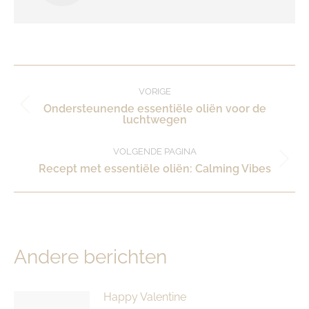
Post
VORIGE
Ondersteunende essentiële oliën voor de
Vorig
navigation
luchtwegen
bericht:
VOLGENDE PAGINA
Volgende
Recept met essentiële oliën: Calming Vibes
pagina
Andere berichten
Happy Valentine