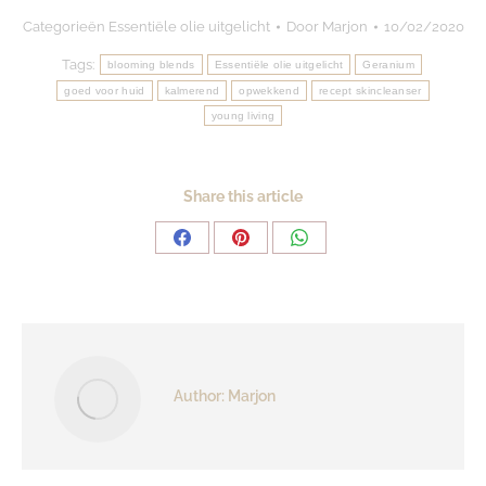
Categorieën
Essentiële olie uitgelicht
Door
Marjon
10/02/2020
Tags:
blooming blends
Essentiële olie uitgelicht
Geranium
goed voor huid
kalmerend
opwekkend
recept skincleanser
young living
Share this article
Share
Share
Share
on
on
on
Facebook
Pinterest
WhatsApp
Author:
Marjon