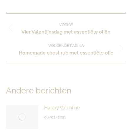
Post
VORIGE
Vorig
Vier Valentijnsdag met essentiële oliën
navigation
bericht:
VOLGENDE PAGINA
Volgende
Homemade chest rub met essentiële olie
pagina
Andere berichten
Happy Valentine
08/02/2021