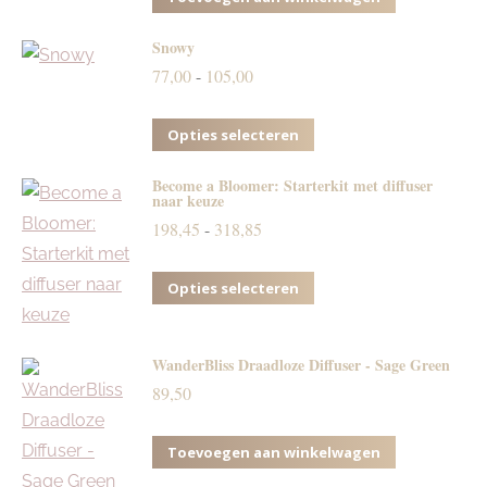
Snowy
Prijsklasse:
77,00
-
105,00
77,00
Dit
tot
Opties selecteren
product
105,00
Become a Bloomer: Starterkit met diffuser
heeft
naar keuze
meerdere
Prijsklasse:
198,45
-
318,85
variaties.
198,45
Deze
Dit
tot
Opties selecteren
optie
product
318,85
kan
heeft
WanderBliss Draadloze Diffuser - Sage Green
gekozen
meerdere
89,50
worden
variaties.
op
Deze
Toevoegen aan winkelwagen
de
optie