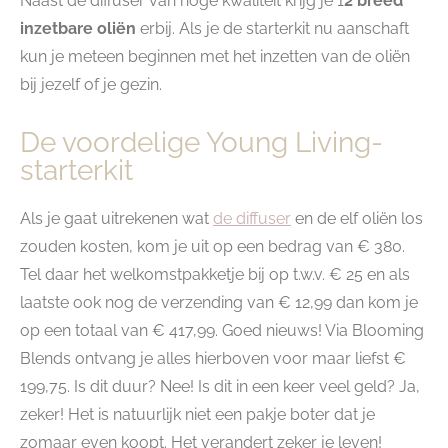
Naast de diffuser van hoge kwaliteit krijg je 1
2 breed
inzetbare oliën
erbij. Als je de starterkit nu aanschaft
kun je meteen beginnen met het inzetten van de oliën
bij jezelf of je gezin.
De voordelige Young Living-
starterkit
Als je gaat uitrekenen wat
de diffuser
en de elf oliën los
zouden kosten, kom je uit op een bedrag van € 380.
Tel daar het welkomstpakketje bij op t.w.v. € 25 en als
laatste ook nog de verzending van € 12,99 dan kom je
op een totaal van € 417,99. Goed nieuws! Via Blooming
Blends ontvang je alles hierboven voor maar liefst €
199,75. Is dit duur? Nee! Is dit in een keer veel geld? Ja,
zeker! Het is natuurlijk niet een pakje boter dat je
zomaar even koopt. Het verandert zeker je leven!