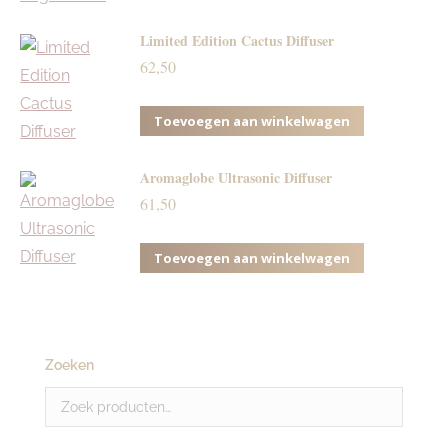
productpagina
kan
gekozen
Limited Edition Cactus Diffuser
62,50
worden
op
Toevoegen aan winkelwagen
de
productpagina
Aromaglobe Ultrasonic Diffuser
61,50
Toevoegen aan winkelwagen
Zoeken