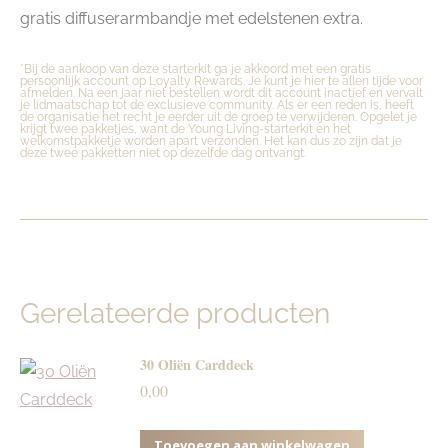
gratis diffuserarmbandje met edelstenen extra.
*Bij de aankoop van deze starterkit ga je akkoord met een gratis
persoonlijk account op Loyalty Rewards. Je kunt je hier te allen tijde voor
afmelden. Na een jaar niet bestellen wordt dit account inactief en vervalt
je lidmaatschap tot de exclusieve community. Als er een reden is, heeft
de organisatie het recht je eerder uit de groep te verwijderen. Opgelet je
krijgt twee pakketjes, want de Young Living-starterkit en het
welkomstpakketje worden apart verzonden. Het kan dus zo zijn dat je
deze twee pakketten niet op dezelfde dag ontvangt.
Gerelateerde producten
30 Oliën Carddeck
0,00
Toevoegen aan winkelwagen