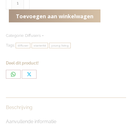
QUIZ
DEAL:
Toevoegen aan winkelwagen
Starterkit
met
Haven
Categorie:
Diffusers
diffuser
Tags:
diffuser
starterkit
young living
aantal
Deel dit product!
Share
Share
on
on
WhatsApp
X
Beschrijving
Aanvullende informatie