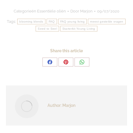
Categorieën
Essentiële oliën
Door
Marjon
09/07/2020
Tags:
blooming blends
FAQ
FAQ young living
meest gestelde vragen
Seed to Seel
Starterkit Young Living
Share this article
Share
Share
Share
on
on
on
Facebook
Pinterest
WhatsApp
Author:
Marjon