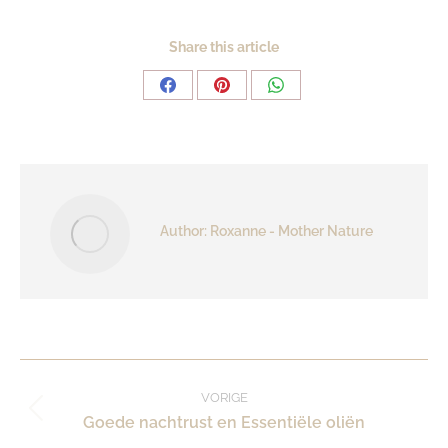
Share this article
Share
Share
Share
on
on
on
Facebook
Pinterest
WhatsApp
Author:
Roxanne - Mother Nature
Post
VORIGE
Vorig
Goede nachtrust en Essentiële oliën
navigation